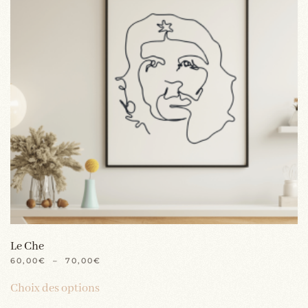
Le Che
PLAGE
60,00
€
–
70,00
€
DE
Ce
PRIX :
Choix des options
produit
60,00€
À