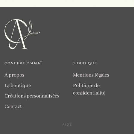
a
70,00€
plusieurs
variations.
Les
options
peuvent
être
choisies
sur
CONCEPT D'ANAÏ
JURIDIQUE
la
page
A propos
Mentions légales
du
La boutique
Politique de
produit
confidentialité
Créations personnalisées
Contact
AIDE