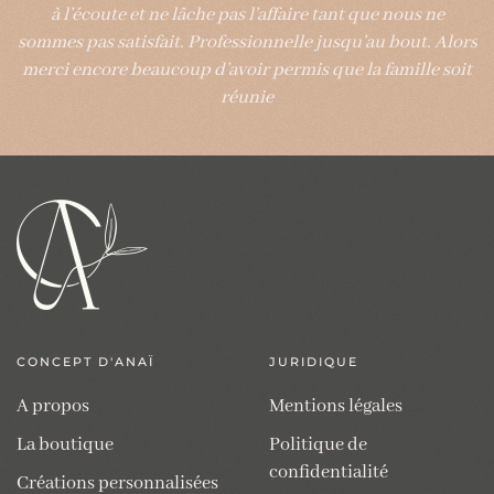
à l’écoute et ne lâche pas l’affaire tant que nous ne
sommes pas satisfait. Professionnelle jusqu’au bout. Alors
merci encore beaucoup d’avoir permis que la famille soit
réunie
CONCEPT D'ANAÏ
JURIDIQUE
A propos
Mentions légales
La boutique
Politique de
confidentialité
Créations personnalisées