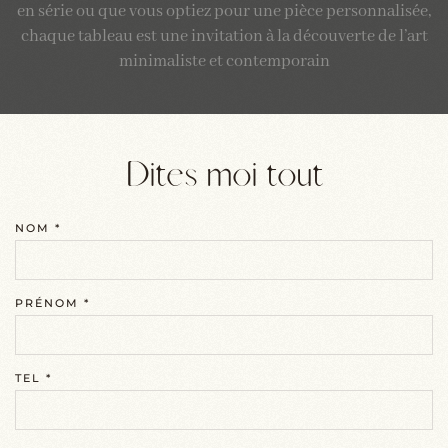
en série ou que vous optiez pour une pièce personnalisée,
chaque tableau est une invitation à la découverte de l’art
minimaliste et contemporain
Dites moi tout
NOM
*
PRÉNOM
*
TEL
*