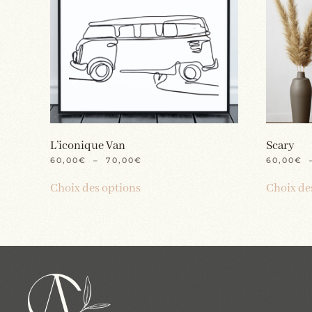
L’iconique Van
Scary
PLAGE
60,00
€
–
70,00
€
60,00
€
DE
Ce
PRIX :
Choix des options
Choix de
produit
60,00€
À
a
70,00€
plusieurs
variations.
Les
options
peuvent