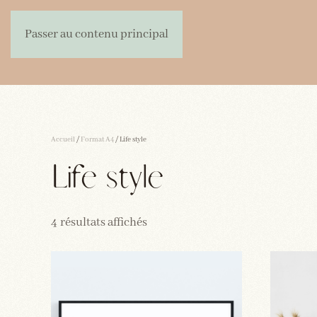
Passer au contenu principal
Accueil
/
Format A4
/ Life style
Life style
Trié
4 résultats affichés
du
plus
récent
au
plus
ancien