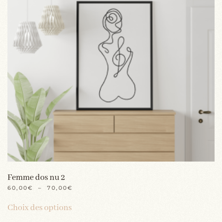
Femme dos nu 2
PLAGE
60,00
€
–
70,00
€
DE
Ce
PRIX :
Choix des options
produit
60,00€
À